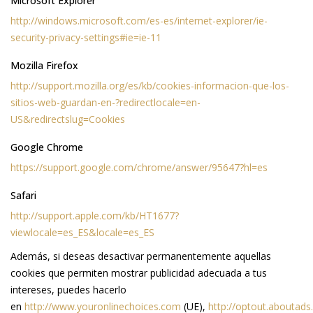
Microsoft Explorer
http://windows.microsoft.com/es-es/internet-explorer/ie-
security-privacy-settings#ie=ie-11
Mozilla Firefox
http://support.mozilla.org/es/kb/cookies-informacion-que-los-
sitios-web-guardan-en-?redirectlocale=en-
US&redirectslug=Cookies
Google Chrome
https://support.google.com/chrome/answer/95647?hl=es
Safari
http://support.apple.com/kb/HT1677?
viewlocale=es_ES&locale=es_ES
Además, si deseas desactivar permanentemente aquellas
cookies que permiten mostrar publicidad adecuada a tus
intereses, puedes hacerlo
en
http://www.youronlinechoices.com
(UE),
http://optout.aboutads.