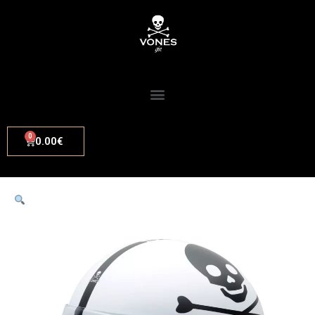
0.00
€