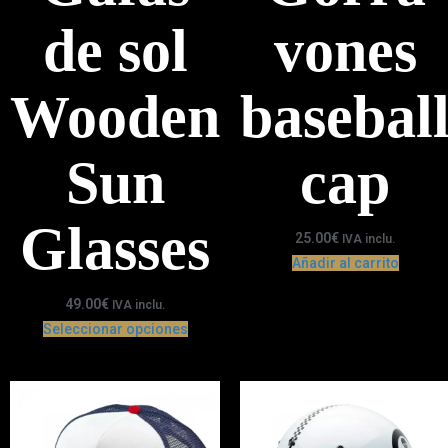
de sol
vones
Wooden
basebal
Sun
cap
Glasses
25.00
€
IVA inclu.
Añadir al carrito
49.00
€
IVA inclu.
Seleccionar opciones