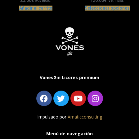
25.00
€
120.00
€
IVA inclu.
IVA inclu.
Añadir al carrito
Seleccionar opciones
VonesGin Licores premium
Impulsado por
Amaticconsulting
Menú de navegación