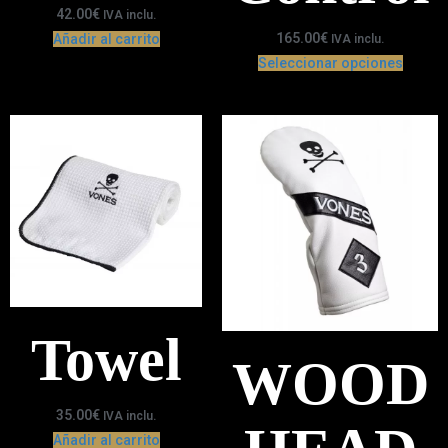
42.00
€
IVA inclu.
165.00
€
Añadir al carrito
IVA inclu.
Seleccionar opciones
Towel
WOOD
35.00
€
IVA inclu.
Añadir al carrito