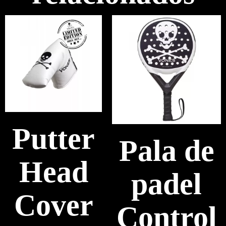
Putter
Pala de
Head
padel
Cover
Control