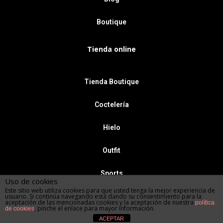
Boutique
Tienda online
Tienda Boutique
Coctelería
Hielo
Outfit
Sports
Uso de cookies
Este sitio web utiliza cookies para que usted tenga la mejor experiencia de
Copyright © 2026 Vones Ginebra Premium
usuario. Si continúa navegando está dando su consentimiento para la
aceptación de las mencionadas cookies y la aceptación de nuestra
política
, pinche el enlace para mayor información.
Impulsado por
Amaticconsulting
de cookies
ACEPTAR