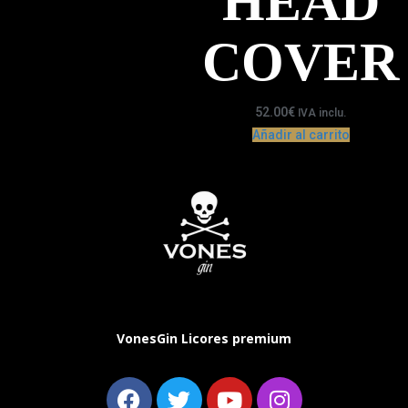
HEAD
COVER
52.00
€
IVA inclu.
Añadir al carrito
VonesGin Licores premium